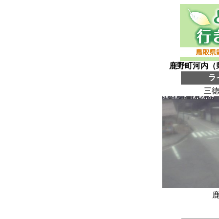
鹿野町河内（
ラ
三