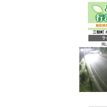
三朝町 
ラ
岡