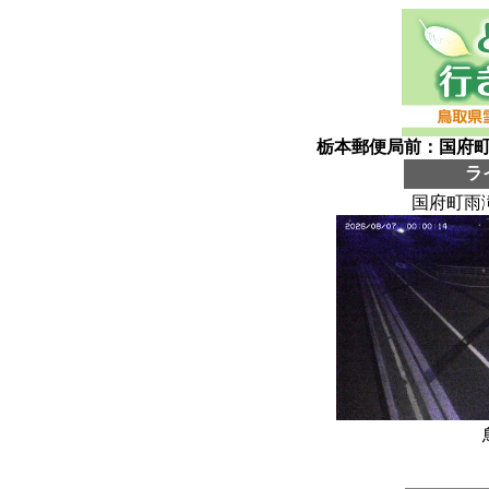
栃本郵便局前：国府町
ラ
国府町雨