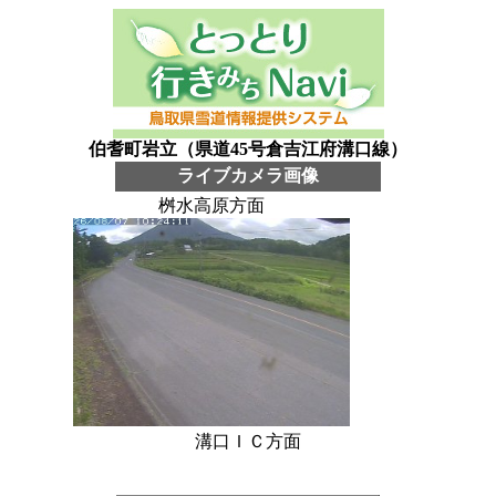
伯耆町岩立（県道45号倉吉江府溝口線）
ライブカメラ画像
桝水高原方面
溝口ＩＣ方面