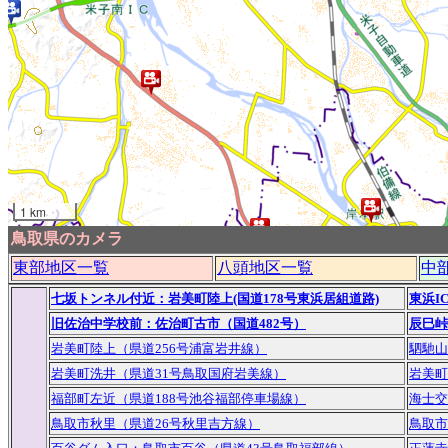
1 km
鳥取県のカメラ
東部地区一覧
八頭地区一覧
中
七坂トンネル付近：岩美町陸上(国道178号東浜居組道路)
東浜I
旧佐治中学校前：佐治町古市（国道482号）
辰巳峠
岩美町陸上（県道256号浦富岩井線）
駟馳山
岩美町洗井（県道31号鳥取国府岩美線）
岩美町
福部町左近（県道188号池谷福部停車場線）
海士交
鳥取市秋里（県道26号秋里吉方線）
鳥取市