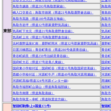
百谷ダム入口：鳥取市百谷（県道43号鳥取福部線）
正蓮寺
鳥取市越路（県道293号鳥取郡家線）
鳥取商
嶋入口交差点：鳥取市徳尾（県道21号鳥取鹿野倉吉線）
青島前
鳥取市高路（県道189号高路古海線）
鳥取市
鳥取市岩坪（県道32号郡家鹿野気高線）
鳥取市
東部
気高町下光元（県道21号鳥取鹿野倉吉線）
気高町
気高町上光（県道21号鳥取鹿野倉吉線）
気高町
浜村鹿野温泉IC南：鹿野町岡木（県道32号郡家鹿野気高線）
鹿野町
日置川橋西詰：青谷町青谷（県道280号俵原青谷線）
青谷町
青谷町絹見（県道259号泊絹見青谷線）
青谷町
国府町大石（県道37号岩美八東線）
国府町
国府東小学校付近：国府町谷（県道31号鳥取国府岩美線）
国府町
西郷小学校付近：河原町牛戸（県道49号鳥取河原用瀬線）
河原町
河原町高福(県道324号河原インター線)
用瀬町
鳥取市福部町山湯山（県道鳥取福部線）
福部町
鳥取市南隈（県道鳥取港線）
鳥取市
鳥取市秋里～幸町（県道秋里吉方線）
鳥取市
智頭町駒帰(上)(国道373号)
智頭町駒