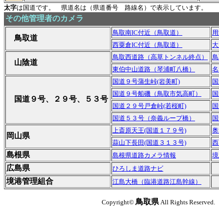
太字
は国道です。 県道名は（県道番号 路線名）で表示しています。
その他管理者のカメラ
鳥取南IC付近（鳥取道）
用
鳥取道
西粟倉IC付近（鳥取道）
大
鳥取西道路（高草トンネル終点）
鳥
山陰道
東伯中山道路（琴浦町八橋）
名
国道９号蒲生峠(岩美町)
国
国道９号船磯（鳥取市気高町）
国
国道９号、２９号、５３号
国道２９号戸倉峠(若桜町)
国
国道５３号（奈義ループ橋）
国
上斎原天王(国道１７９号)
奥
岡山県
蒜山下長田(国道３１３号)
西
島根県
島根県道路カメラ情報
境
広島県
ひろしま道路ナビ
境港管理組合
江島大橋（臨港道路江島幹線）
鳥取県
Copyright©
All Rights Reserved.