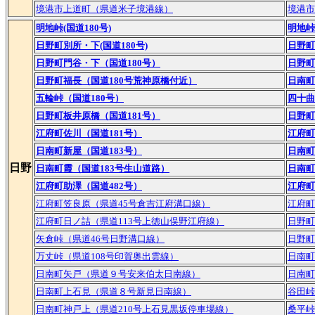
境港市上道町（県道米子境港線）
境港市
明地峠(国道180号)
明地峠
日野町別所・下(国道180号)
日野町
日野町門谷・下（国道180号）
日野町
日野町福長（国道180号荒神原橋付近）
日南町
五輪峠（国道180号）
四十曲
日野町板井原橋（国道181号）
日野町
江府町佐川（国道181号）
江府町
日南町新屋（国道183号）
日南町
日野
日南町霞（国道183号生山道路）
日南町
江府町助澤（国道482号）
江府町
江府町笠良原（県道45号倉吉江府溝口線）
江府町
江府町日ノ詰（県道113号上徳山俣野江府線）
日野町
矢倉峠（県道46号日野溝口線）
日野町
万丈峠（県道108号印賀奥出雲線）
日南町
日南町矢戸（県道９号安来伯太日南線）
日南町
日南町上石見（県道８号新見日南線）
谷田峠
日南町神戸上（県道210号上石見黒坂停車場線）
桑平峠