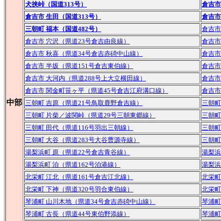
犬挟峠（国道313号）
倉吉市
倉吉市 生田（国道313号）
倉吉市
三朝町 福本（国道482号）
倉吉市
倉吉市 穴沢（県道23号倉吉由良線）
倉吉市
倉吉市 秋喜（県道34号倉吉赤碕中山線）
倉吉市
倉吉市 半坂（県道151号倉吉東伯線）
倉吉市
倉吉市 大河内（県道288号上大立横田線）
倉吉市
倉吉市 関金町笹ヶ平（県道45号倉吉江府溝口線）
倉吉市
中部
三朝町 吉原（県道21号鳥取鹿野倉吉線）
三朝町
三朝町 片柴／波関峠（県道29号三朝東郷線）
三朝町
三朝町 田代（県道116号羽出三朝線）
三朝町
三朝町 大谷（県道283号大谷曹源寺線）
三朝町
湯梨浜町 原（県道22号倉吉青谷線）
湯梨浜
湯梨浜町 泊（県道162号泊港線）
湯梨浜
北栄町 江北（県道161号倉吉江北線）
北栄町
北栄町 下神（県道320号羽合東伯線）
北栄町
琴浦町 山川木地（県道34号倉吉赤碕中山線）
琴浦町
琴浦町 古長（県道44号東伯野添線）
琴浦町