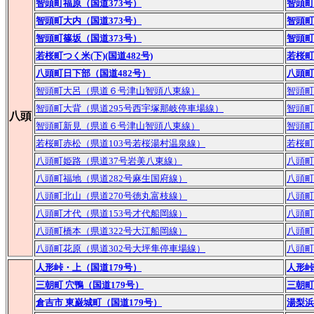
智頭町福原（国道373号）
智頭町
智頭町大内（国道373号）
智頭町
智頭町篠坂（国道373号）
智頭町
若桜町つく米(下)(国道482号)
若桜町
八頭町日下部（国道482号）
八頭町
智頭町大呂（県道６号津山智頭八東線）
智頭町
智頭町大背（県道295号西宇塚那岐停車場線）
智頭町
八頭
智頭町新見（県道６号津山智頭八東線）
智頭町
若桜町赤松（県道103号若桜湯村温泉線）
若桜町
八頭町姫路（県道37号岩美八東線）
八頭町
八頭町福地（県道282号麻生国府線）
八頭町
八頭町北山（県道270号徳丸富枝線）
八頭町
八頭町才代（県道153号才代船岡線）
八頭町
八頭町橋本（県道322号大江船岡線）
八頭町
八頭町花原（県道302号大坪隼停車場線）
八頭町
人形峠・上（国道179号）
人形峠
三朝町 穴鴨（国道179号）
三朝町
倉吉市 東巌城町（国道179号）
湯梨浜