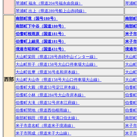
琴浦町 福永（県道204号福永由良線）
琴浦町
琴浦町 出上（県道289号船上山赤碕線）
南部町境（国号180号）
南部町
南部町下中谷（国道180号）
南部町
伯耆町根雨原（国道181号）
米子市
伯耆町上細見（国道181号）
米子市
境港市昭和町（国道431号）
境港市
大山町栄田（県道228号赤碕中山インター線）
大山町
大山町所子（県道158号大山口停車場大山線）
大山町
大山町佐摩（県道36号名和岸本線）
大山町
西部
大山町大山寺（県道158号大山口停車場大山線）
大山町
伯耆町大殿（県道53号淀江岸本線）
伯耆町
伯耆町小林（県道284号大山寺岸本線）
伯耆町
伯耆町大滝（県道52号岸本江府線）
伯耆町
伯耆町間地（県道西伯根雨線）
伯耆町
南部町鶴田（県道１号溝口伯太線）
南部町
米子市彦名町（県道米子境港線）
米子市
米子市岡成（県道米子大山線）
米子市