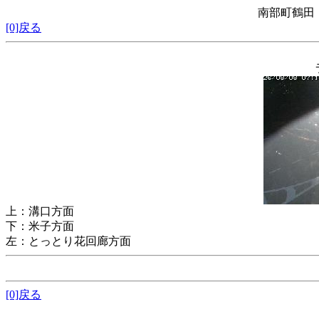
南部町鶴田
[0]戻る
上：溝口方面
下：米子方面
左：とっとり花回廊方面
[0]戻る